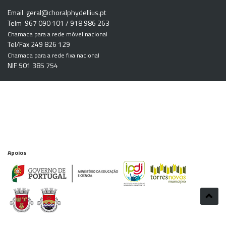
Email
geral@choralphydellius.pt
Telm 967 090 101 / 918 986 263
Chamada para a rede móvel nacional
Tel/Fax 249 826 129
Chamada para a rede fixa nacional
NIF 501 385 754
Apoios
Parcerias