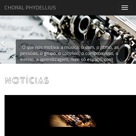
CHORAL PHYDELLIUS
Togg
navig
Previous
N
"O que nos motiva: a música, o som, o ritmo, as
pessoas, o grupo, o convívio, o compromisso, o
ensino, a aprendizagem, num só espaço, com
um único objetivo: o crescimento sempre maior
dos valores humanos, culturais e sociais”
NOTÍCIAS