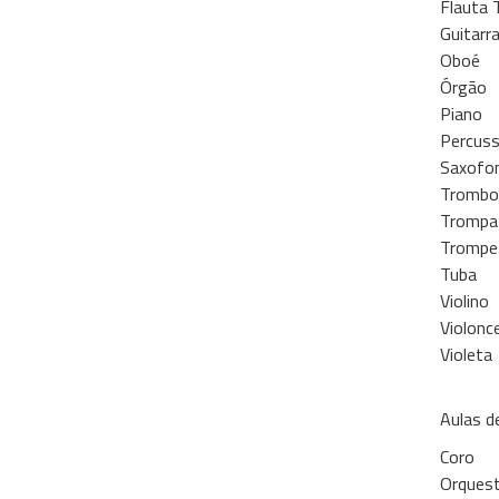
Flauta 
Guitarr
Oboé
Órgão
Piano
Percus
Saxofo
Trombo
Trompa
Trompe
Tuba
Violino
Violonc
Violeta
Aulas d
Coro
Orquest