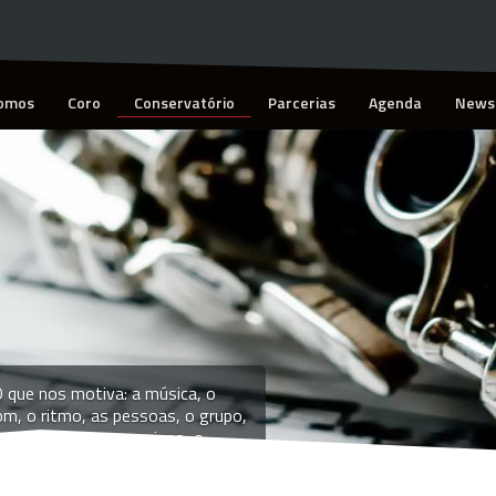
omos
Coro
Conservatório
Parcerias
Agenda
Newsl
 que nos motiva: a música, o
m, o ritmo, as pessoas, o grupo,
convívio, o compromisso, o
nsino, a aprendizagem, num só
paço, com um único objetivo: o