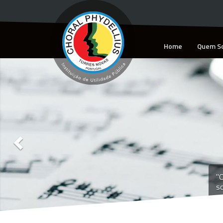
Home
Quem S
Previous
"O
so
o 
e
es