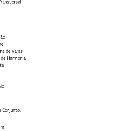
Transversal
a
são
ne
ne de Varas
 de Harmonia
te
elo
e Conjunto:
ra