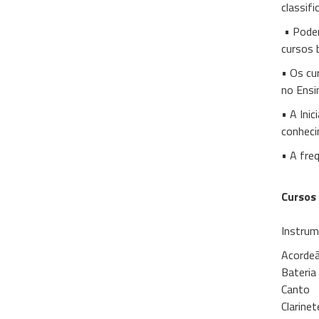
classif
• Podem
cursos 
• Os cu
no Ensi
• A Ini
conheci
• A freq
Cursos 
Instrum
Acorde
Bateria
Canto
Clarinet