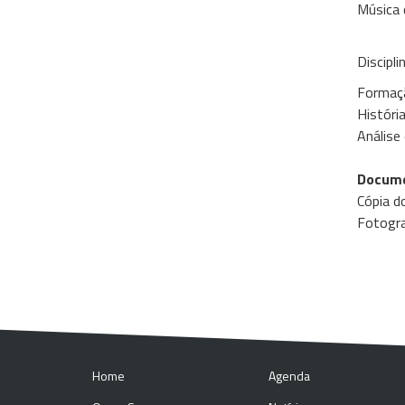
Música 
Discipli
Formaçã
História
Análise
Docume
Cópia d
Fotogra
Home
Agenda