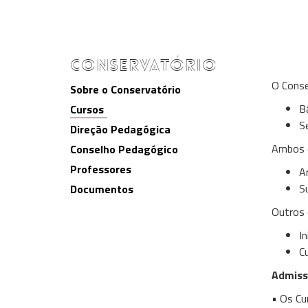
c
va
so
CONSERVATÓRIO
O Conse
Sobre o Conservatório
B
Cursos
S
Direção Pedagógica
Ambos o
Conselho Pedagógico
Professores
Ar
Su
Documentos
Outros 
In
Cu
Admiss
• Os Cu