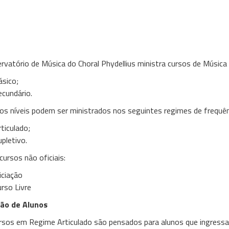
rescimento sempre maior dos
lores humanos, culturais e
ciais”
rvatório de Música do Choral Phydellius ministra cursos de Música o
ásico;
ecundário.
s níveis podem ser ministrados nos seguintes regimes de frequên
ticulado;
pletivo.
cursos não oficiais:
iciação
rso Livre
ão de Alunos
rsos em Regime Articulado são pensados para alunos que ingressa