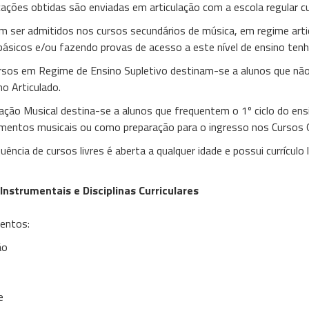
icações obtidas são enviadas em articulação com a escola regular cu
 ser admitidos nos cursos secundários de música, em regime arti
básicos e/ou fazendo provas de acesso a este nível de ensino tenh
rsos em Regime de Ensino Supletivo destinam-se a alunos que não
no Articulado.
ciação Musical destina-se a alunos que frequentem o 1º ciclo do en
mentos musicais ou como preparação para o ingresso nos Cursos Of
uência de cursos livres é aberta a qualquer idade e possui currículo l
Instrumentais e Disciplinas Curriculares
entos:
ão
e