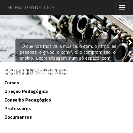
CHORAL PHYDELLIUS
Togg
navig
Previous
N
"O que nos motiva: a música, o som, o ritmo, as
pessoas, o grupo, o convívio, o compromisso, o
ensino, a aprendizagem, num só espaço, com
um único objetivo: o crescimento sempre maior
dos valores humanos, culturais e sociais”
CONSERVATÓRIO
Cursos
Direção Pedagógica
Conselho Pedagógico
Professores
Documentos